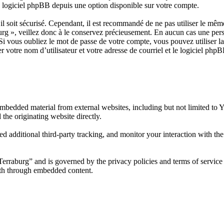
u logiciel phpBB depuis une option disponible sur votre compte.
il soit sécurisé. Cependant, il est recommandé de ne pas utiliser le même
rg », veillez donc à le conservez précieusement. En aucun cas une pers
Si vous oubliez le mot de passe de votre compte, vous pouvez utiliser l
r votre nom d’utilisateur et votre adresse de courriel et le logiciel ph
mbedded material from external websites, including but not limited to
 the originating website directly.
d additional third-party tracking, and monitor your interaction with th
 Terraburg” and is governed by the privacy policies and terms of service
with through embedded content.