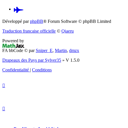
Pardus.at
(S’ouvre
Développé par
phpBB
® Forum Software © phpBB Limited
dans
Traduction française officielle
©
Qiaeru
un
Powered by
nouvel
FA bbCode ©
par
Sniper_E
,
Martin
,
dmzx
onglet)
Drapeaux des Pays par Sylver35
» V 1.5.0
Confidentialité
|
Conditions