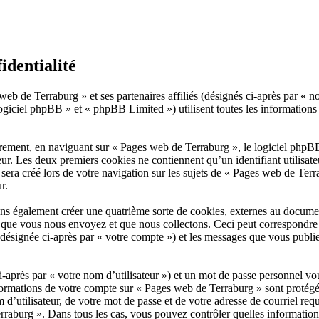
identialité
web de Terraburg » et ses partenaires affiliés (désignés ci-après par « n
giciel phpBB » et « phpBB Limited ») utilisent toutes les informations co
rement, en naviguant sur « Pages web de Terraburg », le logiciel phpBB 
eur. Les deux premiers cookies ne contiennent qu’un identifiant utilisat
ra créé lors de votre navigation sur les sujets de « Pages web de Terrab
r.
s également créer une quatrième sorte de cookies, externes au documen
 que vous nous envoyez et que nous collectons. Ceci peut correspondre 
désignée ci-après par « votre compte ») et les messages que vous publiez
après par « votre nom d’utilisateur ») et un mot de passe personnel vo
formations de votre compte sur « Pages web de Terraburg » sont protégée
d’utilisateur, de votre mot de passe et de votre adresse de courriel req
 Terraburg ». Dans tous les cas, vous pouvez contrôler quelles informati