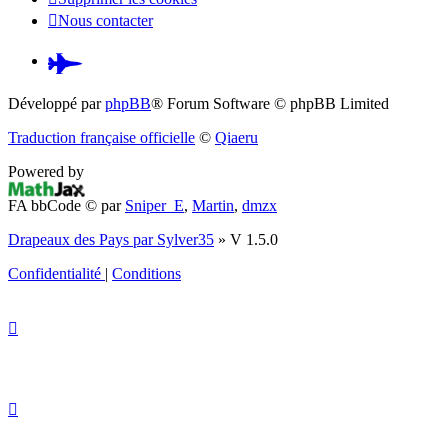
Nous contacter
Pardus.at
(S’ouvre
Développé par
phpBB
® Forum Software © phpBB Limited
dans
Traduction française officielle
©
Qiaeru
un
Powered by
nouvel
FA bbCode ©
par
Sniper_E
,
Martin
,
dmzx
onglet)
Drapeaux des Pays par Sylver35
» V 1.5.0
Confidentialité
|
Conditions