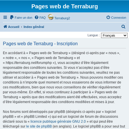
Pages web de Terraburg
Faire un don
FAQ
Connexion
Terraburg2
R
Accueil
Index général
e
Langue :
c
Pages web de Terraburg - Inscription
h
En accédant à « Pages web de Terraburg » (désigné ci-après par « nous »,
e
« notre », « nos », « Pages web de Terraburg » et
r
« https://terraburg.net/forumphp »), vous acceptez d’être légalement
responsable des conditions suivantes. Si vous n’acceptez pas d’être
c
légalement responsable de toutes les conditions suivantes, veuillez ne pas
h
utiliser et accéder à « Pages web de Terraburg ». Nous pouvons modifier ces
e
conditions à n’importe quel moment et nous essaierons de vous informer de
ces modifications, bien que nous vous conseillons de vérifier régulièrement
r
par vous-même. En effet, si vous continuez à participer à « Pages web de
Terraburg » après que des modifications aient été effectuées, vous acceptez
d’être légalement responsable des conditions modifiées et mises à jour.
Nos forums sont développés par phpBB (désignés ci-après par « logiciel
phpBB » et « phpBB Limited ») qui est un logiciel de forum de discussions
déclaré sous la «
licence publique générale GNU 2.0
» et qui peut être
téléchargé sur
le site de phpBB
(en anglais). Le logiciel phpBB a pour seul but