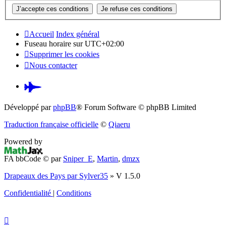
Accueil
Index général
Fuseau horaire sur
UTC+02:00
Supprimer les cookies
Nous contacter
Pardus.at
(S’ouvre
Développé par
phpBB
® Forum Software © phpBB Limited
dans
Traduction française officielle
©
Qiaeru
un
Powered by
nouvel
FA bbCode ©
par
Sniper_E
,
Martin
,
dmzx
onglet)
Drapeaux des Pays par Sylver35
» V 1.5.0
Confidentialité
|
Conditions