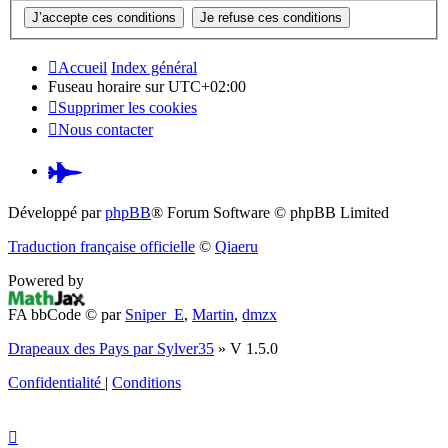
Accueil
Index général
Fuseau horaire sur
UTC+02:00
Supprimer les cookies
Nous contacter
Pardus.at
(S’ouvre
Développé par
phpBB
® Forum Software © phpBB Limited
dans
Traduction française officielle
©
Qiaeru
un
Powered by
nouvel
FA bbCode ©
par
Sniper_E
,
Martin
,
dmzx
onglet)
Drapeaux des Pays par Sylver35
» V 1.5.0
Confidentialité
|
Conditions