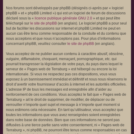
Nos forums sont développés par phpBB (désignés ci-après par « logiciel
phpBB » et « phpBB Limited ») qui est un logiciel de forum de discussions
déclaré sous la «
licence publique générale GNU 2.0
» et qui peut être
téléchargé sur
le site de phpBB
(en anglais). Le logiciel phpBB a pour seul
but de faciliter les discussions sur internet et phpBB Limited ne peut en
aucun cas être tenu comme responsable de la conduite et du contenu que
nous acceptons et que nous n’acceptons pas. Pour plus d’informations
concernant phpBB, veuillez consulter
le site de phpBB
(en anglais).
Vous acceptez de ne publier aucun contenu à caractère abusif, obscène,
vulgaire, diffamatoire, choquant, menaçant, pornographique, etc. qui
pourrait transgresser la législation de votre pays, du pays dans lequel le
serveur de « Pages web de Terraburg » est hébergé ou encore la loi
internationale. Si vous ne respectez pas ces dispositions, vous vous
exposez à un bannissement immédiat et définitif et nous nous réservons le
droit d’avertir votre fournisseur d’accès à internet et les autorités officielles.
L’adresse IP de tous les messages est enregistrée afin d’aider au
renforcement de ces conditions. Vous acceptez le fait que « Pages web de
Terraburg » ait le droit de supprimer, de modifier, de déplacer ou de
verrouiller n’importe quel sujet et message à n’importe quel moment si
nous estimons cela nécessaire. En tant qu’utilisateur, vous acceptez que
toutes les informations que vous avez renseignées soient enregistrées
dans notre base de données. Bien que ces informations ne seront pas
diffusées à une tierce partie sans votre consentement, ni « Pages web de
Terraburg », ni phpBB, ne pourront être tenus comme responsables en cas