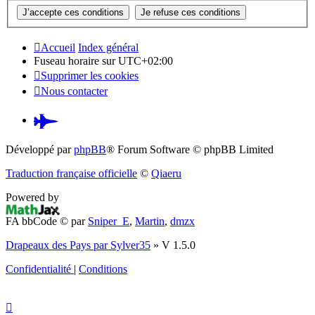
Accueil
Index général
Fuseau horaire sur
UTC+02:00
Supprimer les cookies
Nous contacter
Pardus.at
(S’ouvre
Développé par
phpBB
® Forum Software © phpBB Limited
dans
Traduction française officielle
©
Qiaeru
un
Powered by
nouvel
FA bbCode ©
par
Sniper_E
,
Martin
,
dmzx
onglet)
Drapeaux des Pays par Sylver35
» V 1.5.0
Confidentialité
|
Conditions