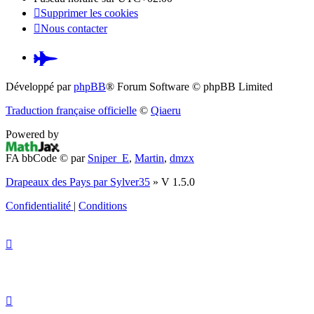
Supprimer les cookies
Nous contacter
Pardus.at
(S’ouvre
Développé par
phpBB
® Forum Software © phpBB Limited
dans
Traduction française officielle
©
Qiaeru
un
Powered by
nouvel
FA bbCode ©
par
Sniper_E
,
Martin
,
dmzx
onglet)
Drapeaux des Pays par Sylver35
» V 1.5.0
Confidentialité
|
Conditions