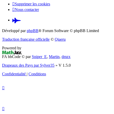
Supprimer les cookies
Nous contacter
Pardus.at
(S’ouvre
Développé par
phpBB
® Forum Software © phpBB Limited
dans
Traduction française officielle
©
Qiaeru
un
Powered by
nouvel
FA bbCode ©
par
Sniper_E
,
Martin
,
dmzx
onglet)
Drapeaux des Pays par Sylver35
» V 1.5.0
Confidentialité
|
Conditions