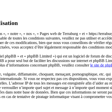
isation
 », « notre », « nos », « Pages web de Terraburg » et « https://terrabu
able de toutes les conditions suivantes, veuillez ne pas utiliser et ac
r de ces modifications, bien que nous vous conseillons de vérifier régu
ctuées, vous acceptez d’être légalement responsable des conditions modif
el phpBB » et « phpBB Limited ») qui est un logiciel de forum de disc
BB a pour seul but de faciliter les discussions sur internet et phpBB L
plus d’informations concernant phpBB, veuillez consulter
le site de ph
 vulgaire, diffamatoire, choquant, menaçant, pornographique, etc. qui po
internationale. Si vous ne respectez pas ces dispositions, vous vous ex
ficielles. L’adresse IP de tous les messages est enregistrée afin d’aider 
e verrouiller n’importe quel sujet et message à n’importe quel moment si
rées dans notre base de données. Bien que ces informations ne seront pas
en cas de tentative de piratage informatique visant à compromettre vo