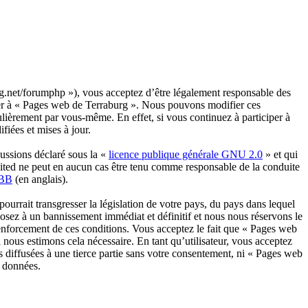
rg.net/forumphp »), vous acceptez d’être légalement responsable des
céder à « Pages web de Terraburg ». Nous pouvons modifier ces
lièrement par vous-même. En effet, si vous continuez à participer à
iées et mises à jour.
ussions déclaré sous la «
licence publique générale GNU 2.0
» et qui
imited ne peut en aucun cas être tenu comme responsable de la conduite
pBB
(en anglais).
urrait transgresser la législation de votre pays, du pays dans lequel
posez à un bannissement immédiat et définitif et nous nous réservons le
au renforcement de ces conditions. Vous acceptez le fait que « Pages web
 nous estimons cela nécessaire. En tant qu’utilisateur, vous acceptez
 diffusées à une tierce partie sans votre consentement, ni « Pages web
s données.