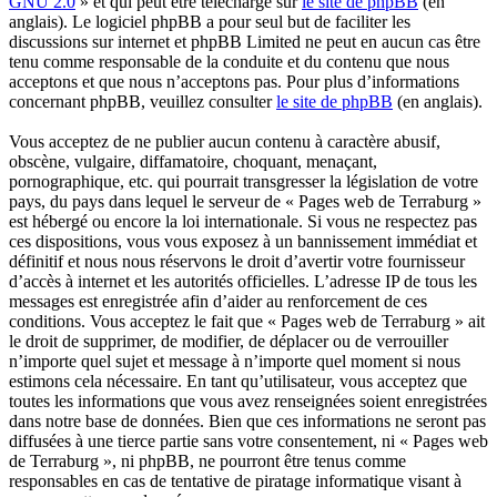
GNU 2.0
» et qui peut être téléchargé sur
le site de phpBB
(en
anglais). Le logiciel phpBB a pour seul but de faciliter les
discussions sur internet et phpBB Limited ne peut en aucun cas être
tenu comme responsable de la conduite et du contenu que nous
acceptons et que nous n’acceptons pas. Pour plus d’informations
concernant phpBB, veuillez consulter
le site de phpBB
(en anglais).
Vous acceptez de ne publier aucun contenu à caractère abusif,
obscène, vulgaire, diffamatoire, choquant, menaçant,
pornographique, etc. qui pourrait transgresser la législation de votre
pays, du pays dans lequel le serveur de « Pages web de Terraburg »
est hébergé ou encore la loi internationale. Si vous ne respectez pas
ces dispositions, vous vous exposez à un bannissement immédiat et
définitif et nous nous réservons le droit d’avertir votre fournisseur
d’accès à internet et les autorités officielles. L’adresse IP de tous les
messages est enregistrée afin d’aider au renforcement de ces
conditions. Vous acceptez le fait que « Pages web de Terraburg » ait
le droit de supprimer, de modifier, de déplacer ou de verrouiller
n’importe quel sujet et message à n’importe quel moment si nous
estimons cela nécessaire. En tant qu’utilisateur, vous acceptez que
toutes les informations que vous avez renseignées soient enregistrées
dans notre base de données. Bien que ces informations ne seront pas
diffusées à une tierce partie sans votre consentement, ni « Pages web
de Terraburg », ni phpBB, ne pourront être tenus comme
responsables en cas de tentative de piratage informatique visant à