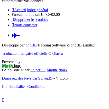
compromettre vos données.
Accueil
Index général
Fuseau horaire sur
UTC+02:00
Supprimer les cookies
Nous contacter
Pardus.at
(S’ouvre
Développé par
phpBB
® Forum Software © phpBB Limited
dans
Traduction française officielle
©
Qiaeru
un
Powered by
nouvel
FA bbCode ©
par
Sniper_E
,
Martin
,
dmzx
onglet)
Drapeaux des Pays par Sylver35
» V 1.5.0
Confidentialité
|
Conditions