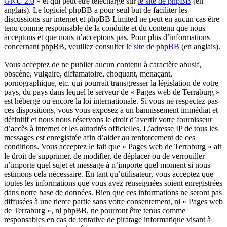
GNU 2.0
» et qui peut être téléchargé sur
le site de phpBB
(en
anglais). Le logiciel phpBB a pour seul but de faciliter les
discussions sur internet et phpBB Limited ne peut en aucun cas être
tenu comme responsable de la conduite et du contenu que nous
acceptons et que nous n’acceptons pas. Pour plus d’informations
concernant phpBB, veuillez consulter
le site de phpBB
(en anglais).
Vous acceptez de ne publier aucun contenu à caractère abusif,
obscène, vulgaire, diffamatoire, choquant, menaçant,
pornographique, etc. qui pourrait transgresser la législation de votre
pays, du pays dans lequel le serveur de « Pages web de Terraburg »
est hébergé ou encore la loi internationale. Si vous ne respectez pas
ces dispositions, vous vous exposez à un bannissement immédiat et
définitif et nous nous réservons le droit d’avertir votre fournisseur
d’accès à internet et les autorités officielles. L’adresse IP de tous les
messages est enregistrée afin d’aider au renforcement de ces
conditions. Vous acceptez le fait que « Pages web de Terraburg » ait
le droit de supprimer, de modifier, de déplacer ou de verrouiller
n’importe quel sujet et message à n’importe quel moment si nous
estimons cela nécessaire. En tant qu’utilisateur, vous acceptez que
toutes les informations que vous avez renseignées soient enregistrées
dans notre base de données. Bien que ces informations ne seront pas
diffusées à une tierce partie sans votre consentement, ni « Pages web
de Terraburg », ni phpBB, ne pourront être tenus comme
responsables en cas de tentative de piratage informatique visant à