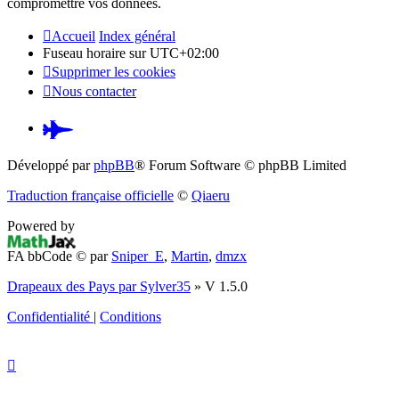
compromettre vos données.
Accueil
Index général
Fuseau horaire sur
UTC+02:00
Supprimer les cookies
Nous contacter
Pardus.at
(S’ouvre
Développé par
phpBB
® Forum Software © phpBB Limited
dans
Traduction française officielle
©
Qiaeru
un
Powered by
nouvel
FA bbCode ©
par
Sniper_E
,
Martin
,
dmzx
onglet)
Drapeaux des Pays par Sylver35
» V 1.5.0
Confidentialité
|
Conditions