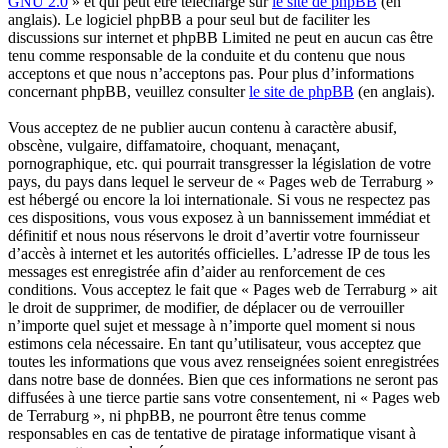
GNU 2.0
» et qui peut être téléchargé sur
le site de phpBB
(en
anglais). Le logiciel phpBB a pour seul but de faciliter les
discussions sur internet et phpBB Limited ne peut en aucun cas être
tenu comme responsable de la conduite et du contenu que nous
acceptons et que nous n’acceptons pas. Pour plus d’informations
concernant phpBB, veuillez consulter
le site de phpBB
(en anglais).
Vous acceptez de ne publier aucun contenu à caractère abusif,
obscène, vulgaire, diffamatoire, choquant, menaçant,
pornographique, etc. qui pourrait transgresser la législation de votre
pays, du pays dans lequel le serveur de « Pages web de Terraburg »
est hébergé ou encore la loi internationale. Si vous ne respectez pas
ces dispositions, vous vous exposez à un bannissement immédiat et
définitif et nous nous réservons le droit d’avertir votre fournisseur
d’accès à internet et les autorités officielles. L’adresse IP de tous les
messages est enregistrée afin d’aider au renforcement de ces
conditions. Vous acceptez le fait que « Pages web de Terraburg » ait
le droit de supprimer, de modifier, de déplacer ou de verrouiller
n’importe quel sujet et message à n’importe quel moment si nous
estimons cela nécessaire. En tant qu’utilisateur, vous acceptez que
toutes les informations que vous avez renseignées soient enregistrées
dans notre base de données. Bien que ces informations ne seront pas
diffusées à une tierce partie sans votre consentement, ni « Pages web
de Terraburg », ni phpBB, ne pourront être tenus comme
responsables en cas de tentative de piratage informatique visant à