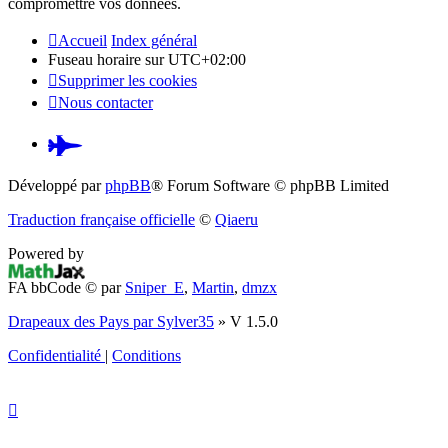
compromettre vos données.
Accueil
Index général
Fuseau horaire sur
UTC+02:00
Supprimer les cookies
Nous contacter
Pardus.at
(S’ouvre
Développé par
phpBB
® Forum Software © phpBB Limited
dans
Traduction française officielle
©
Qiaeru
un
Powered by
nouvel
FA bbCode ©
par
Sniper_E
,
Martin
,
dmzx
onglet)
Drapeaux des Pays par Sylver35
» V 1.5.0
Confidentialité
|
Conditions