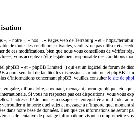
isation
 », « notre », « nos », « Pages web de Terraburg » et « https://terrabu
able de toutes les conditions suivantes, veuillez ne pas utiliser et ac
r de ces modifications, bien que nous vous conseillons de vérifier régu
ctuées, vous acceptez d’être légalement responsable des conditions modif
el phpBB » et « phpBB Limited ») qui est un logiciel de forum de disc
BB a pour seul but de faciliter les discussions sur internet et phpBB L
plus d’informations concernant phpBB, veuillez consulter
le site de ph
 vulgaire, diffamatoire, choquant, menaçant, pornographique, etc. qui po
internationale. Si vous ne respectez pas ces dispositions, vous vous ex
ficielles. L’adresse IP de tous les messages est enregistrée afin d’aider 
e verrouiller n’importe quel sujet et message à n’importe quel moment si
rées dans notre base de données. Bien que ces informations ne seront pas
en cas de tentative de piratage informatique visant à compromettre vo