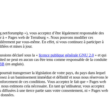
rg.net/forumphp »), vous acceptez d’être légalement responsable des
céder à « Pages web de Terraburg ». Nous pouvons modifier ces
lièrement par vous-même. En effet, si vous continuez à participer à
iées et mises à jour.
ussions déclaré sous la «
licence publique générale GNU 2.0
» et qui
imited ne peut en aucun cas être tenu comme responsable de la conduite
pBB
(en anglais).
urrait transgresser la législation de votre pays, du pays dans lequel
posez à un bannissement immédiat et définitif et nous nous réservons le
au renforcement de ces conditions. Vous acceptez le fait que « Pages web
 nous estimons cela nécessaire. En tant qu’utilisateur, vous acceptez
 diffusées à une tierce partie sans votre consentement, ni « Pages web
s données.