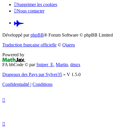
Supprimer les cookies
Nous contacter
Pardus.at
(S’ouvre
Développé par
phpBB
® Forum Software © phpBB Limited
dans
Traduction française officielle
©
Qiaeru
un
Powered by
nouvel
FA bbCode ©
par
Sniper_E
,
Martin
,
dmzx
onglet)
Drapeaux des Pays par Sylver35
» V 1.5.0
Confidentialité
|
Conditions