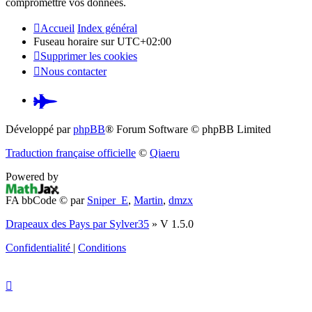
compromettre vos données.
Accueil
Index général
Fuseau horaire sur
UTC+02:00
Supprimer les cookies
Nous contacter
Pardus.at
(S’ouvre
Développé par
phpBB
® Forum Software © phpBB Limited
dans
Traduction française officielle
©
Qiaeru
un
Powered by
nouvel
FA bbCode ©
par
Sniper_E
,
Martin
,
dmzx
onglet)
Drapeaux des Pays par Sylver35
» V 1.5.0
Confidentialité
|
Conditions