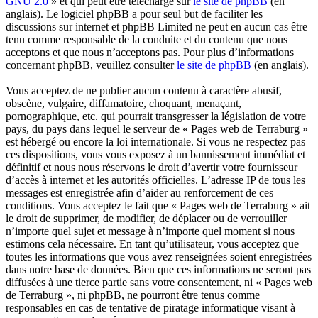
GNU 2.0
» et qui peut être téléchargé sur
le site de phpBB
(en
anglais). Le logiciel phpBB a pour seul but de faciliter les
discussions sur internet et phpBB Limited ne peut en aucun cas être
tenu comme responsable de la conduite et du contenu que nous
acceptons et que nous n’acceptons pas. Pour plus d’informations
concernant phpBB, veuillez consulter
le site de phpBB
(en anglais).
Vous acceptez de ne publier aucun contenu à caractère abusif,
obscène, vulgaire, diffamatoire, choquant, menaçant,
pornographique, etc. qui pourrait transgresser la législation de votre
pays, du pays dans lequel le serveur de « Pages web de Terraburg »
est hébergé ou encore la loi internationale. Si vous ne respectez pas
ces dispositions, vous vous exposez à un bannissement immédiat et
définitif et nous nous réservons le droit d’avertir votre fournisseur
d’accès à internet et les autorités officielles. L’adresse IP de tous les
messages est enregistrée afin d’aider au renforcement de ces
conditions. Vous acceptez le fait que « Pages web de Terraburg » ait
le droit de supprimer, de modifier, de déplacer ou de verrouiller
n’importe quel sujet et message à n’importe quel moment si nous
estimons cela nécessaire. En tant qu’utilisateur, vous acceptez que
toutes les informations que vous avez renseignées soient enregistrées
dans notre base de données. Bien que ces informations ne seront pas
diffusées à une tierce partie sans votre consentement, ni « Pages web
de Terraburg », ni phpBB, ne pourront être tenus comme
responsables en cas de tentative de piratage informatique visant à