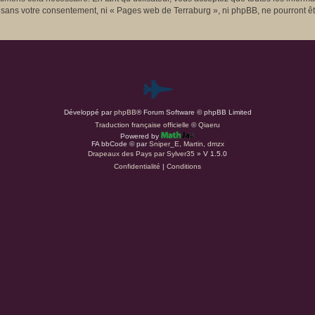
e sans votre consentement, ni « Pages web de Terraburg », ni phpBB, ne pourront 
P
Développé par
phpBB
® Forum Software © phpBB Limited
a
Traduction française officielle
©
Qiaeru
Powered by
r
FA bbCode ©
par
Sniper_E
,
Martin
,
dmzx
Drapeaux des Pays par Sylver35
» V 1.5.0
Confidentialité
|
Conditions
d
u
s
.
a
t