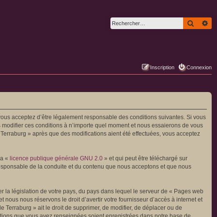
Recher
Re
Inscription
Connexion
 vous acceptez d’être légalement responsable des conditions suivantes. Si vous
s modifier ces conditions à n’importe quel moment et nous essaierons de vous
 Terraburg » après que des modifications aient été effectuées, vous acceptez
la «
licence publique générale GNU 2.0
» et qui peut être téléchargé sur
 responsable de la conduite et du contenu que nous acceptons et que nous
r la législation de votre pays, du pays dans lequel le serveur de « Pages web
 nous nous réservons le droit d’avertir votre fournisseur d’accès à internet et
e Terraburg » ait le droit de supprimer, de modifier, de déplacer ou de
rmations que vous avez renseignées soient enregistrées dans notre base de