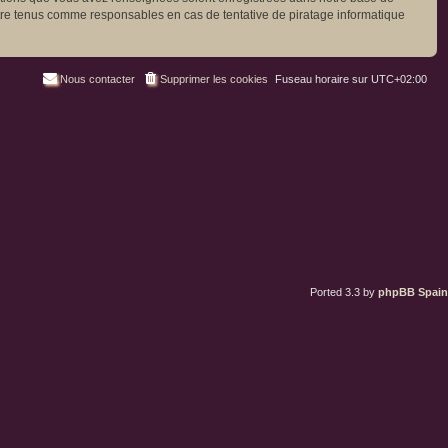
être tenus comme responsables en cas de tentative de piratage informatique
Nous contacter
Supprimer les cookies
Fuseau horaire sur
UTC+02:00
Ported 3.3 by
phpBB Spain