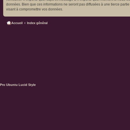
données. Bien que ces informations ne seront pas diffusées à une tierce parti
visant à compromettre vos données.
Accueil
Index général
Pro Ubuntu Lucid Style