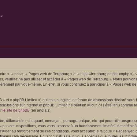
re
tre », « nos », « Pages web de Terraburg » et « https://terraburg.net/forumphp »),
es, veuillez ne pas utiliser et accéder à « Pages web de Terraburg ». Nous pouvon
lièrement par vous-même. En effet, si vous continuez à participer à « Pages web de
» et « phpBB Limited ») qui est un logiciel de forum de discussions déclaré sous 
les discussions sur internet et phpBB Limited ne peut en aucun cas être tenu comme
er
le site de phpBB
(en anglais).
e, diffamatoire, choquant, menaçant, pornographique, etc. qui pourrait transgresse
z pas ces dispositions, vous vous exposez à un bannissement immédiat et définitif et
n d’aider au renforcement de ces conditions. Vous acceptez le fait que « Pages web d
timons cela nécessaire. En tant qu’utilisateur, vous acceptez que toutes les info