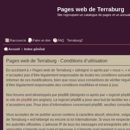
Pages web de Terraburg
Site regroupant un catalogue de pages et un annuai
Raccourcis
Faire un don
FAQ
Terraburg2
Accueil
Index général
Pages web de Terraburg - Conditions d’utilisation
En accédant à « Pages web de Terraburg » (désigné ci-après par « nous », « no
n’acceptez pas d’être légalement responsable de toutes les conditions suivant
informer de ces modifications, bien que nous vous conseillons de vérifier régu
d’être légalement responsable des conditions modifiées et mises à jour.
Nos forums sont développés par phpBB (désignés ci-après par « logiciel phpBB 
le site de phpBB
(en anglais). Le logiciel phpBB a pour seul but de faciliter 
n’acceptons pas. Pour plus d’informations concernant phpBB, veuillez consult
Vous acceptez de ne publier aucun contenu à caractère abusif, obscène, vulgair
de Terraburg » est hébergé ou encore la loi internationale. Si vous ne respecte
les autorités officielles. L’adresse IP de tous les messages est enregistrée afi
verrouiller n’importe quel sujet et message à n’importe quel moment si nous es