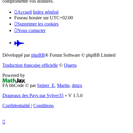
compromettre vos données.
Accueil
Index général
Fuseau horaire sur
UTC+02:00
Supprimer les cookies
Nous contacter
Pardus.at
(S’ouvre
Développé par
phpBB
® Forum Software © phpBB Limited
dans
Traduction française officielle
©
Qiaeru
un
Powered by
nouvel
FA bbCode ©
par
Sniper_E
,
Martin
,
dmzx
onglet)
Drapeaux des Pays par Sylver35
» V 1.5.0
Confidentialité
|
Conditions