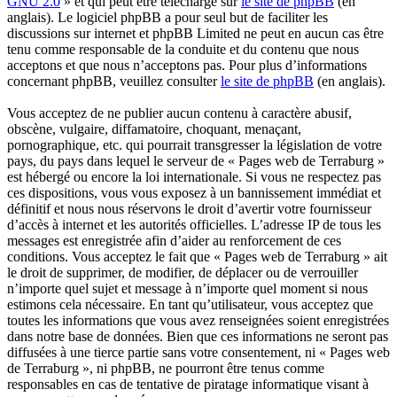
GNU 2.0
» et qui peut être téléchargé sur
le site de phpBB
(en
anglais). Le logiciel phpBB a pour seul but de faciliter les
discussions sur internet et phpBB Limited ne peut en aucun cas être
tenu comme responsable de la conduite et du contenu que nous
acceptons et que nous n’acceptons pas. Pour plus d’informations
concernant phpBB, veuillez consulter
le site de phpBB
(en anglais).
Vous acceptez de ne publier aucun contenu à caractère abusif,
obscène, vulgaire, diffamatoire, choquant, menaçant,
pornographique, etc. qui pourrait transgresser la législation de votre
pays, du pays dans lequel le serveur de « Pages web de Terraburg »
est hébergé ou encore la loi internationale. Si vous ne respectez pas
ces dispositions, vous vous exposez à un bannissement immédiat et
définitif et nous nous réservons le droit d’avertir votre fournisseur
d’accès à internet et les autorités officielles. L’adresse IP de tous les
messages est enregistrée afin d’aider au renforcement de ces
conditions. Vous acceptez le fait que « Pages web de Terraburg » ait
le droit de supprimer, de modifier, de déplacer ou de verrouiller
n’importe quel sujet et message à n’importe quel moment si nous
estimons cela nécessaire. En tant qu’utilisateur, vous acceptez que
toutes les informations que vous avez renseignées soient enregistrées
dans notre base de données. Bien que ces informations ne seront pas
diffusées à une tierce partie sans votre consentement, ni « Pages web
de Terraburg », ni phpBB, ne pourront être tenus comme
responsables en cas de tentative de piratage informatique visant à