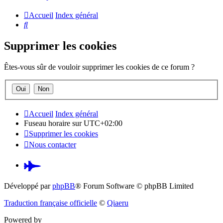
Accueil
Index général
Rechercher
Supprimer les cookies
Êtes-vous sûr de vouloir supprimer les cookies de ce forum ?
Accueil
Index général
Fuseau horaire sur
UTC+02:00
Supprimer les cookies
Nous contacter
Pardus.at
(S’ouvre
Développé par
phpBB
® Forum Software © phpBB Limited
dans
Traduction française officielle
©
Qiaeru
un
Powered by