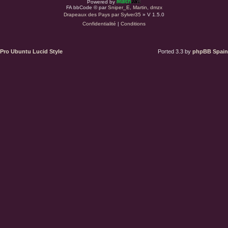
Powered by
r
FA bbCode ©
par
Sniper_E
,
Martin
,
dmzx
Drapeaux des Pays par Sylver35
» V 1.5.0
Confidentialité
|
Conditions
d
u
Pro Ubuntu Lucid Style
Ported 3.3 by
phpBB Spain
s
.
a
t
(
S
’
o