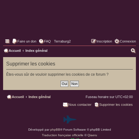
Faire un don
FAQ
Terraburg2
Inscription
Connexion
Pages web de Terraburg
R
Accueil
Index général
e
Supprimer les cookies
c
h
Êtes-vous sûr de vouloir supprimer les cookies de ce forum ?
e
r
c
Accueil
Index général
Fuseau horaire sur
UTC+02:00
h
Nous contacter
Supprimer les cookies
e
P
r
Développé par
phpBB
® Forum Software © phpBB Limited
a
Traduction française officielle
©
Qiaeru