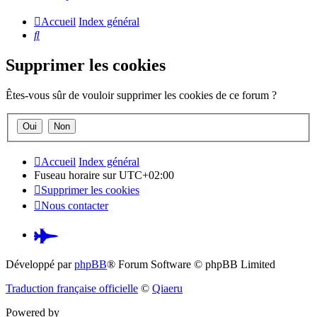
Accueil
Index général
Rechercher
Supprimer les cookies
Êtes-vous sûr de vouloir supprimer les cookies de ce forum ?
Accueil
Index général
Fuseau horaire sur
UTC+02:00
Supprimer les cookies
Nous contacter
Pardus.at
(S’ouvre
Développé par
phpBB
® Forum Software © phpBB Limited
dans
Traduction française officielle
©
Qiaeru
un
Powered by