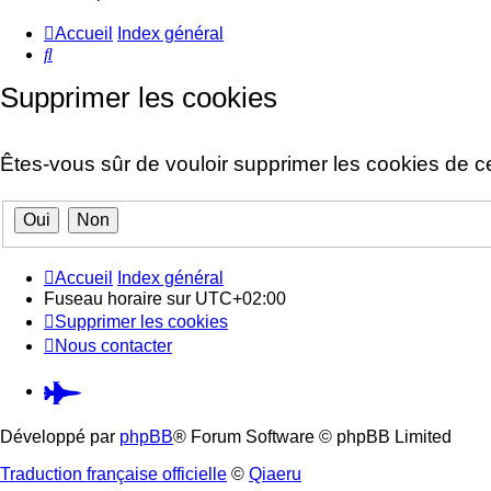
Accueil
Index général
Rechercher
Supprimer les cookies
Êtes-vous sûr de vouloir supprimer les cookies de c
Accueil
Index général
Fuseau horaire sur
UTC+02:00
Supprimer les cookies
Nous contacter
Pardus.at
(S’ouvre
Développé par
phpBB
® Forum Software © phpBB Limited
dans
Traduction française officielle
©
Qiaeru