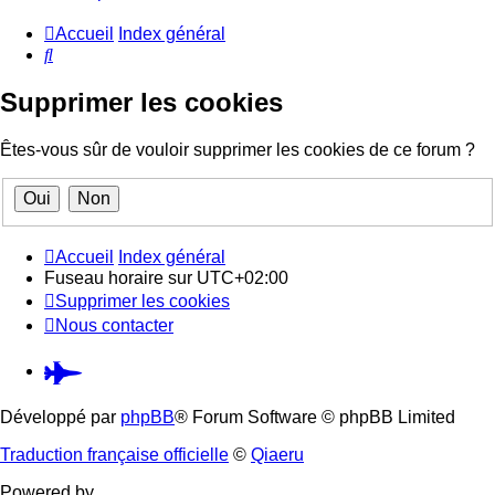
Accueil
Index général
Rechercher
Supprimer les cookies
Êtes-vous sûr de vouloir supprimer les cookies de ce forum ?
Accueil
Index général
Fuseau horaire sur
UTC+02:00
Supprimer les cookies
Nous contacter
Pardus.at
(S’ouvre
Développé par
phpBB
® Forum Software © phpBB Limited
dans
Traduction française officielle
©
Qiaeru
un
Powered by