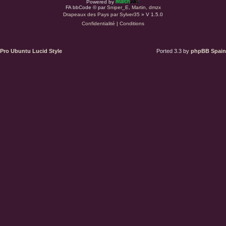
Powered by
r
FA bbCode ©
par
Sniper_E
,
Martin
,
dmzx
Drapeaux des Pays par Sylver35
» V 1.5.0
Confidentialité
|
Conditions
d
u
Pro Ubuntu Lucid Style
Ported 3.3 by
phpBB Spain
s
.
a
t
(
S
’
o