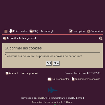
Faire un don
FAQ
Terraburg2
Inscription
Connexion
Pages web de Terraburg
R
Accueil
Index général
e
Supprimer les cookies
c
h
Êtes-vous sûr de vouloir supprimer les cookies de ce forum ?
e
r
c
Accueil
Index général
Fuseau horaire sur
UTC+02:00
h
Nous contacter
Supprimer les cookies
e
P
r
Développé par
phpBB
® Forum Software © phpBB Limited
a
Traduction française officielle
©
Qiaeru