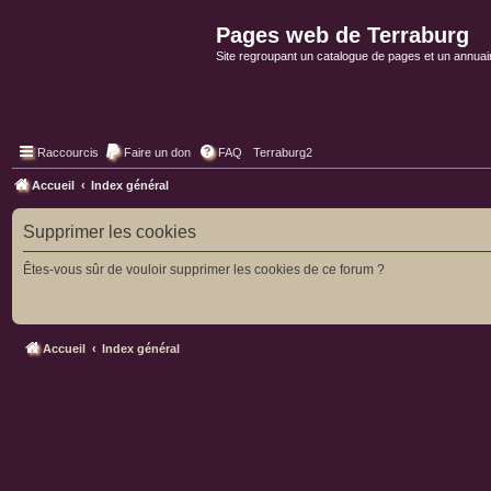
Pages web de Terraburg
Site regroupant un catalogue de pages et un annuai
Raccourcis
Faire un don
FAQ
Terraburg2
Accueil
Index général
Supprimer les cookies
Êtes-vous sûr de vouloir supprimer les cookies de ce forum ?
Accueil
Index général