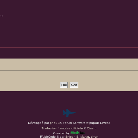
re
P
Développé par
phpBB
® Forum Software © phpBB Limited
a
Traduction française officielle
©
Qiaeru
Powered by
r
FA bbCode ©
par
Sniper_E
,
Martin
,
dmzx