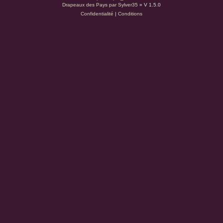
Drapeaux des Pays par Sylver35
» V 1.5.0
Confidentialité
|
Conditions
d
u
s
.
a
t
(
S
’
o
u