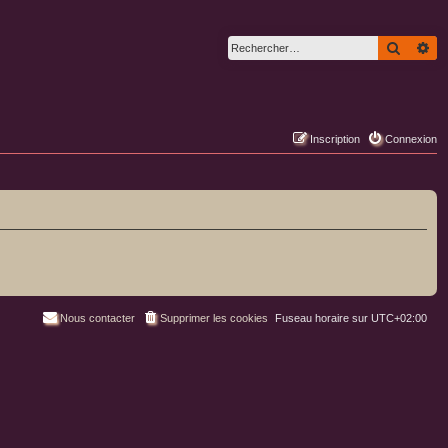
Recher
Re
Inscription
Connexion
Nous contacter
Supprimer les cookies
Fuseau horaire sur
UTC+02:00