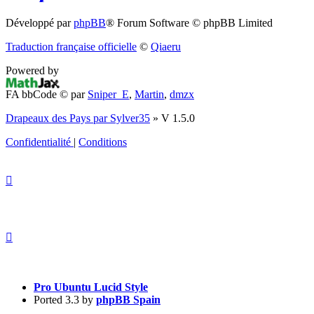
(S’ouvre
Développé par
phpBB
® Forum Software © phpBB Limited
dans
Traduction française officielle
©
Qiaeru
un
Powered by
nouvel
FA bbCode ©
par
Sniper_E
,
Martin
,
dmzx
onglet)
Drapeaux des Pays par Sylver35
» V 1.5.0
Confidentialité
|
Conditions
Pro Ubuntu Lucid Style
Ported 3.3 by
phpBB Spain