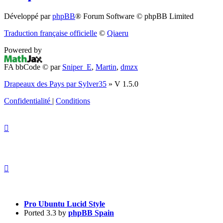
(S’ouvre
Développé par
phpBB
® Forum Software © phpBB Limited
dans
Traduction française officielle
©
Qiaeru
un
Powered by
nouvel
FA bbCode ©
par
Sniper_E
,
Martin
,
dmzx
onglet)
Drapeaux des Pays par Sylver35
» V 1.5.0
Confidentialité
|
Conditions
Pro Ubuntu Lucid Style
Ported 3.3 by
phpBB Spain