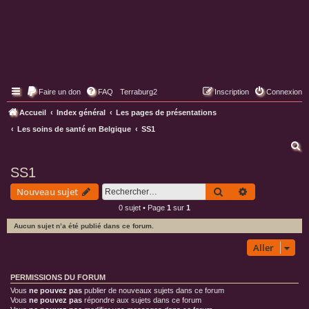
Faire un don
FAQ
Terraburg2
Inscription
Connexion
Pages web de Terraburg
Accueil
Index général
Les pages de présentations
Les soins de santé en Belgique
SS1
R
e
SS1
c
Rechercher
Recherche av
Nouveau sujet
h
0 sujet • Page
1
sur
1
e
Aucun sujet n’a été publié dans ce forum.
r
c
Aller
h
PERMISSIONS DU FORUM
e
Vous
ne pouvez pas
publier de nouveaux sujets dans ce forum
r
Vous
ne pouvez pas
répondre aux sujets dans ce forum