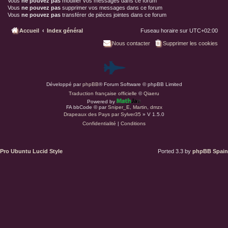
Vous
ne pouvez pas
modifier vos messages dans ce forum
Vous
ne pouvez pas
supprimer vos messages dans ce forum
Vous
ne pouvez pas
transférer de pièces jointes dans ce forum
Accueil
Index général
Fuseau horaire sur
UTC+02:00
Nous contacter
Supprimer les cookies
P
Développé par
phpBB
® Forum Software © phpBB Limited
a
Traduction française officielle
©
Qiaeru
Powered by
r
FA bbCode ©
par
Sniper_E
,
Martin
,
dmzx
Drapeaux des Pays par Sylver35
» V 1.5.0
Confidentialité
|
Conditions
d
u
Pro Ubuntu Lucid Style
Ported 3.3 by
phpBB Spain
s
.
a