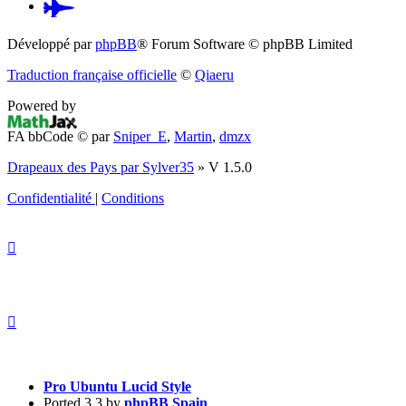
Pardus.at
(S’ouvre
Développé par
phpBB
® Forum Software © phpBB Limited
dans
Traduction française officielle
©
Qiaeru
un
Powered by
nouvel
FA bbCode ©
par
Sniper_E
,
Martin
,
dmzx
onglet)
Drapeaux des Pays par Sylver35
» V 1.5.0
Confidentialité
|
Conditions
Pro Ubuntu Lucid Style
Ported 3.3 by
phpBB Spain