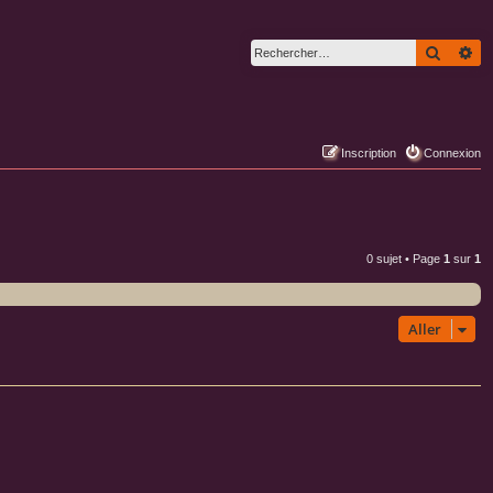
Recher
Re
Inscription
Connexion
0 sujet • Page
1
sur
1
Aller