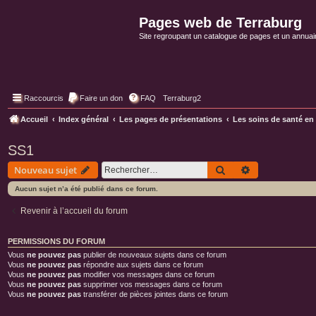
Pages web de Terraburg
Site regroupant un catalogue de pages et un annuai
Raccourcis
Faire un don
FAQ
Terraburg2
Accueil
Index général
Les pages de présentations
Les soins de santé en
SS1
Rechercher
Recherche ava
Nouveau sujet
Aucun sujet n’a été publié dans ce forum.
Revenir à l’accueil du forum
PERMISSIONS DU FORUM
Vous
ne pouvez pas
publier de nouveaux sujets dans ce forum
Vous
ne pouvez pas
répondre aux sujets dans ce forum
Vous
ne pouvez pas
modifier vos messages dans ce forum
Vous
ne pouvez pas
supprimer vos messages dans ce forum
Vous
ne pouvez pas
transférer de pièces jointes dans ce forum