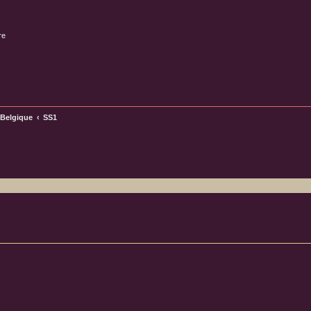
re
 Belgique
SS1
ncée