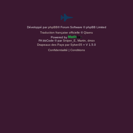
P
Développé par
phpBB
® Forum Software © phpBB Limited
a
Traduction française officielle
©
Qiaeru
Powered by
r
FA bbCode ©
par
Sniper_E
,
Martin
,
dmzx
Drapeaux des Pays par Sylver35
» V 1.5.0
Confidentialité
|
Conditions
d
u
s
.
a
t
(