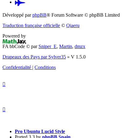
Pardus.at
(S’ouvre
Développé par
phpBB
® Forum Software © phpBB Limited
dans
Traduction française officielle
©
Qiaeru
un
Powered by
nouvel
FA bbCode ©
par
Sniper_E
,
Martin
,
dmzx
onglet)
Drapeaux des Pays par Sylver35
» V 1.5.0
Confidentialité
|
Conditions
Pro Ubuntu Lucid Style
Ported 3.3 by
phpBB Spain