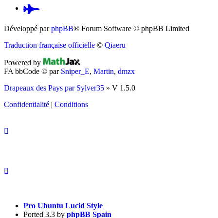
Pardus.at
(S’ouvre
Développé par
phpBB
® Forum Software © phpBB Limited
dans
Traduction française officielle
©
Qiaeru
un
Powered by
nouvel
FA bbCode ©
par
Sniper_E
,
Martin
,
dmzx
onglet)
Drapeaux des Pays par Sylver35
» V 1.5.0
Confidentialité
|
Conditions
Pro Ubuntu Lucid Style
Ported 3.3 by
phpBB Spain