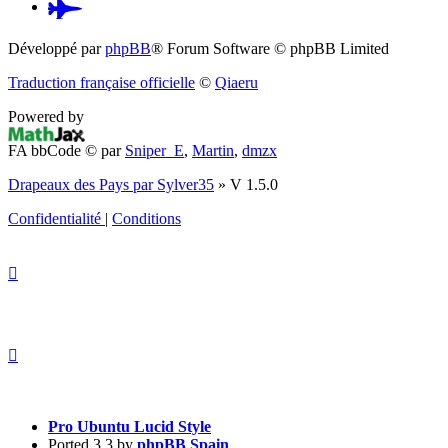
Pardus.at
(S’ouvre
Développé par
phpBB
® Forum Software © phpBB Limited
dans
Traduction française officielle
©
Qiaeru
un
Powered by
nouvel
FA bbCode ©
par
Sniper_E
,
Martin
,
dmzx
onglet)
Drapeaux des Pays par Sylver35
» V 1.5.0
Confidentialité
|
Conditions
Pro Ubuntu Lucid Style
Ported 3.3 by
phpBB Spain