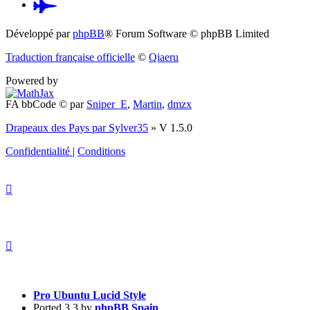
Pardus.at
(S’ouvre
Développé par
phpBB
® Forum Software © phpBB Limited
dans
Traduction française officielle
©
Qiaeru
un
Powered by
nouvel
FA bbCode ©
par
Sniper_E
,
Martin
,
dmzx
onglet)
Drapeaux des Pays par Sylver35
» V 1.5.0
Confidentialité
|
Conditions
Pro Ubuntu Lucid Style
Ported 3.3 by
phpBB Spain