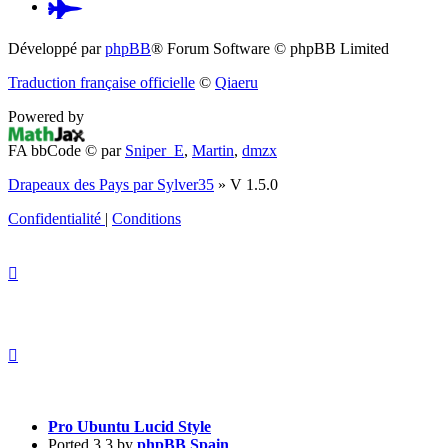
Pardus.at
(S’ouvre
Développé par
phpBB
® Forum Software © phpBB Limited
dans
Traduction française officielle
©
Qiaeru
un
Powered by
nouvel
FA bbCode ©
par
Sniper_E
,
Martin
,
dmzx
onglet)
Drapeaux des Pays par Sylver35
» V 1.5.0
Confidentialité
|
Conditions
Pro Ubuntu Lucid Style
Ported 3.3 by
phpBB Spain