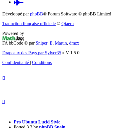
Pardus.at
(S’ouvre
Développé par
phpBB
® Forum Software © phpBB Limited
dans
Traduction française officielle
©
Qiaeru
un
Powered by
nouvel
FA bbCode ©
par
Sniper_E
,
Martin
,
dmzx
onglet)
Drapeaux des Pays par Sylver35
» V 1.5.0
Confidentialité
|
Conditions
Pro Ubuntu Lucid Style
Ported 3.3 by
phpBB Spain