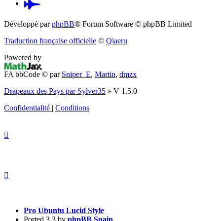
Pardus.at
(S’ouvre
Développé par
phpBB
® Forum Software © phpBB Limited
dans
Traduction française officielle
©
Qiaeru
un
Powered by
nouvel
FA bbCode ©
par
Sniper_E
,
Martin
,
dmzx
onglet)
Drapeaux des Pays par Sylver35
» V 1.5.0
Confidentialité
|
Conditions
Pro Ubuntu Lucid Style
Ported 3.3 by
phpBB Spain