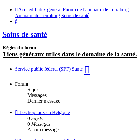
Accueil
Index général
Forum de l'annuaire de Terraburg
Annuaire de Terraburg
Soins de santé
Rechercher
Soins de santé
Règles du forum
Liens généraux utiles dans le domaine de la santé.
Service public fédéral (SPF) Santé
Forum
Sujets
Messages
Dernier message
Flux
Les hopitaux en Belgique
-
0
Sujets
Les
0
Messages
hopitaux
Aucun message
en
Belgique
Flux