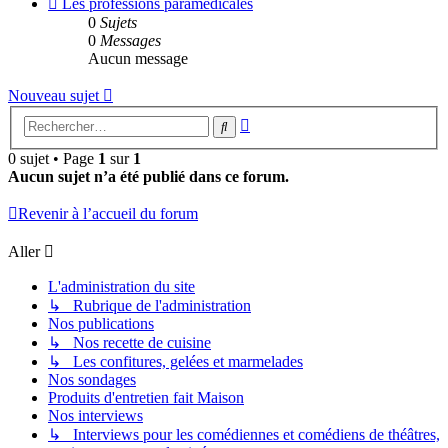
Les professions paramédicales
-
0
Sujets
Les
0
Messages
professions
Aucun message
paramédicales
Nouveau sujet
Recherche
Rechercher
avancée
0 sujet • Page
1
sur
1
Aucun sujet n’a été publié dans ce forum.
Revenir à l’accueil du forum
Aller
L'administration du site
↳ Rubrique de l'administration
Nos publications
↳ Nos recette de cuisine
↳ Les confitures, gelées et marmelades
Nos sondages
Produits d'entretien fait Maison
Nos interviews
↳ Interviews pour les comédiennes et comédiens de théâtres,