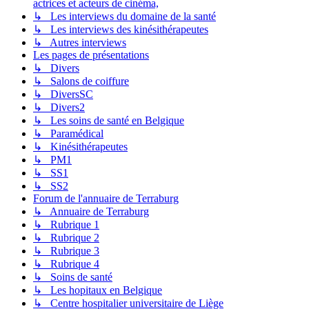
actrices et acteurs de cinéma,
↳ Les interviews du domaine de la santé
↳ Les interviews des kinésithérapeutes
↳ Autres interviews
Les pages de présentations
↳ Divers
↳ Salons de coiffure
↳ DiversSC
↳ Divers2
↳ Les soins de santé en Belgique
↳ Paramédical
↳ Kinésithérapeutes
↳ PM1
↳ SS1
↳ SS2
Forum de l'annuaire de Terraburg
↳ Annuaire de Terraburg
↳ Rubrique 1
↳ Rubrique 2
↳ Rubrique 3
↳ Rubrique 4
↳ Soins de santé
↳ Les hopitaux en Belgique
↳ Centre hospitalier universitaire de Liège