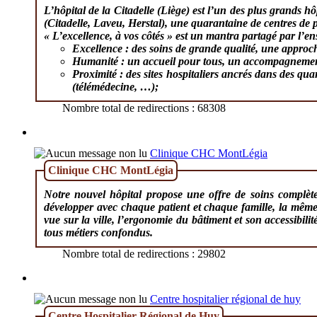
L’hôpital de la Citadelle (Liège) est l’un des plus grands h
(Citadelle, Laveu, Herstal), une quarantaine de centres de
« L’excellence, à vos côtés » est un mantra partagé par l’ens
Excellence : des soins de grande qualité, une approch
Humanité : un accueil pour tous, un accompagnement t
Proximité : des sites hospitaliers ancrés dans des quar
(télémédecine, …);
Nombre total de redirections : 68308
Clinique CHC MontLégia
Clinique CHC MontLégia
Notre nouvel hôpital propose une offre de soins complète
développer avec chaque patient et chaque famille, la même 
vue sur la ville, l’ergonomie du bâtiment et son accessib
tous métiers confondus.
Nombre total de redirections : 29802
Centre hospitalier régional de huy
Centre Hospitalier Régional de Huy