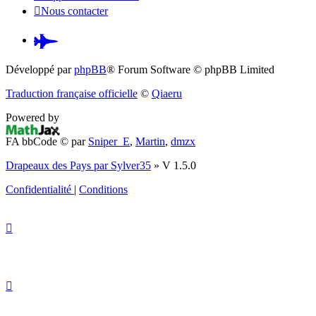
Nous contacter
Pardus.at
(S’ouvre
Développé par
phpBB
® Forum Software © phpBB Limited
dans
Traduction française officielle
©
Qiaeru
un
Powered by
nouvel
FA bbCode ©
par
Sniper_E
,
Martin
,
dmzx
onglet)
Drapeaux des Pays par Sylver35
» V 1.5.0
Confidentialité
|
Conditions