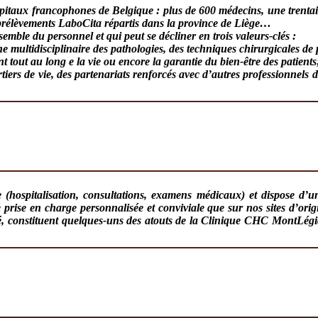
ôpitaux francophones de Belgique : plus de 600 médecins, une trentaine 
 prélèvements LaboCita répartis dans la province de Liège…
emble du personnel et qui peut se décliner en trois valeurs-clés :
e multidisciplinaire des pathologies, des techniques chirurgicales de
out au long e la vie ou encore la garantie du bien-être des patients
tiers de vie, des partenariats renforcés avec d’autres professionnels d
 (hospitalisation, consultations, examens médicaux) et dispose d’
prise en charge personnalisée et conviviale que sur nos sites d’orig
ilité, constituent quelques-uns des atouts de la Clinique CHC Mont