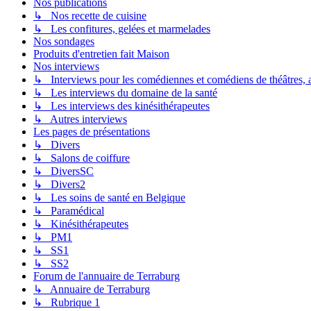
Nos publications
↳ Nos recette de cuisine
↳ Les confitures, gelées et marmelades
Nos sondages
Produits d'entretien fait Maison
Nos interviews
↳ Interviews pour les comédiennes et comédiens de théâtres, ac
↳ Les interviews du domaine de la santé
↳ Les interviews des kinésithérapeutes
↳ Autres interviews
Les pages de présentations
↳ Divers
↳ Salons de coiffure
↳ DiversSC
↳ Divers2
↳ Les soins de santé en Belgique
↳ Paramédical
↳ Kinésithérapeutes
↳ PM1
↳ SS1
↳ SS2
Forum de l'annuaire de Terraburg
↳ Annuaire de Terraburg
↳ Rubrique 1