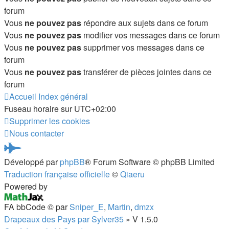
forum
Vous
ne pouvez pas
répondre aux sujets dans ce forum
Vous
ne pouvez pas
modifier vos messages dans ce forum
Vous
ne pouvez pas
supprimer vos messages dans ce
forum
Vous
ne pouvez pas
transférer de pièces jointes dans ce
forum
Accueil
Index général
Fuseau horaire sur
UTC+02:00
Supprimer les cookies
Nous contacter
Pardus.at
Développé par
phpBB
® Forum Software © phpBB Limited
(S’ouvre
Traduction française officielle
©
Qiaeru
dans
Powered by
un
FA bbCode ©
par
Sniper_E
,
Martin
,
dmzx
nouvel
Drapeaux des Pays par Sylver35
» V 1.5.0
onglet)