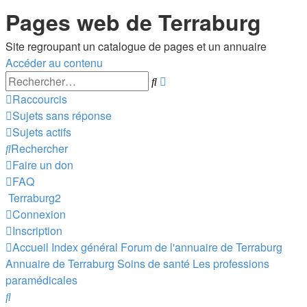
Pages web de Terraburg
Site regroupant un catalogue de pages et un annuaire
Accéder au contenu
Recherche
Rechercher
avancée
Raccourcis
Sujets sans réponse
Sujets actifs
Rechercher
Faire un don
FAQ
Terraburg2
Connexion
Inscription
Accueil
Index général
Forum de l'annuaire de Terraburg
Annuaire de Terraburg
Soins de santé
Les professions
paramédicales
Rechercher