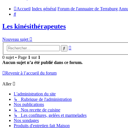
Accueil
Index général
Forum de l'annuaire de Terraburg
Annu
Rechercher
Les kinésithérapeutes
Nouveau sujet
Recherche
Rechercher
avancée
0 sujet • Page
1
sur
1
Aucun sujet n’a été publié dans ce forum.
Revenir à l’accueil du forum
Aller
L'administration du site
↳ Rubrique de l'administration
Nos publications
↳ Nos recette de cuisine
↳ Les confitures, gelées et marmelades
Nos sondages
Produits d'entretien fait Maison