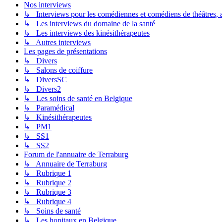
Nos interviews
↳ Interviews pour les comédiennes et comédiens de théâtres, ac
↳ Les interviews du domaine de la santé
↳ Les interviews des kinésithérapeutes
↳ Autres interviews
Les pages de présentations
↳ Divers
↳ Salons de coiffure
↳ DiversSC
↳ Divers2
↳ Les soins de santé en Belgique
↳ Paramédical
↳ Kinésithérapeutes
↳ PM1
↳ SS1
↳ SS2
Forum de l'annuaire de Terraburg
↳ Annuaire de Terraburg
↳ Rubrique 1
↳ Rubrique 2
↳ Rubrique 3
↳ Rubrique 4
↳ Soins de santé
↳ Les hopitaux en Belgique