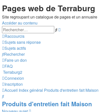
Pages web de Terraburg
Site regroupant un catalogue de pages et un annuaire
Accéder au contenu
Recherche
Rechercher
avancée
Raccourcis
Sujets sans réponse
Sujets actifs
Rechercher
Faire un don
FAQ
Terraburg2
Connexion
Inscription
Accueil
Index général
Produits d'entretien fait Maison
Rechercher
Produits d'entretien fait Maison
Nouveau sujet