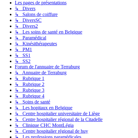
Les pages de présentations
↳ Divers
↳ Salons de coiffure
↳ DiversSC
↳ Divers2
↳ Les soins de santé en Belgique
↳ Paramédical
↳ Kinésithérapeutes
↳ PM1
↳ SS1
↳ SS2
Forum de l'annuaire de Terraburg
↳ Annuaire de Terraburg
↳ Rubrique 1
↳ Rubrique 2
↳ Rubrique 3
↳ Rubrique 4
↳ Soins de santé
↳ Les hopitaux en Belgique
↳ Centre hospitalier universitaire de Liège
↳ Centre hospitalier régional de la Citadelle
↳ Clinique CHC MontLégia
↳ Centre hospitalier régional de huy
↳ Les professions paramédicales