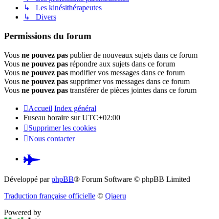
↳ Les kinésithérapeutes
↳ Divers
Permissions du forum
Vous
ne pouvez pas
publier de nouveaux sujets dans ce forum
Vous
ne pouvez pas
répondre aux sujets dans ce forum
Vous
ne pouvez pas
modifier vos messages dans ce forum
Vous
ne pouvez pas
supprimer vos messages dans ce forum
Vous
ne pouvez pas
transférer de pièces jointes dans ce forum
Accueil
Index général
Fuseau horaire sur
UTC+02:00
Supprimer les cookies
Nous contacter
Pardus.at
(S’ouvre
Développé par
phpBB
® Forum Software © phpBB Limited
dans
Traduction française officielle
©
Qiaeru
un
Powered by