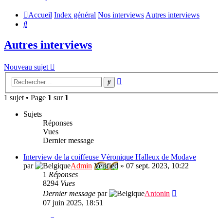
Accueil
Index général
Nos interviews
Autres interviews
Rechercher
Autres interviews
Nouveau sujet
Recherche
Rechercher
avancée
1 sujet • Page
1
sur
1
Sujets
Réponses
Vues
Dernier message
Interview de la coiffeuse Véronique Halleux de Modave
par
Admin
Verified
»
07 sept. 2023, 10:22
1
Réponses
8294
Vues
Dernier message
par
Antonin
07 juin 2025, 18:51