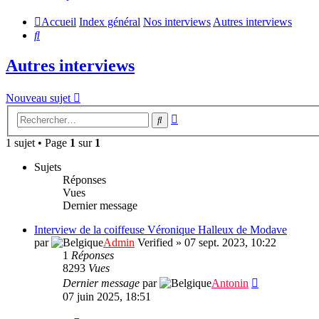
Accueil
Index général
Nos interviews
Autres interviews
Rechercher
Autres interviews
Nouveau sujet
Recherche
Rechercher
avancée
1 sujet • Page
1
sur
1
Sujets
Réponses
Vues
Dernier message
Interview de la coiffeuse Véronique Halleux de Modave
par
Admin
Verified
»
07 sept. 2023, 10:22
1
Réponses
8293
Vues
Dernier message
par
Antonin
07 juin 2025, 18:51