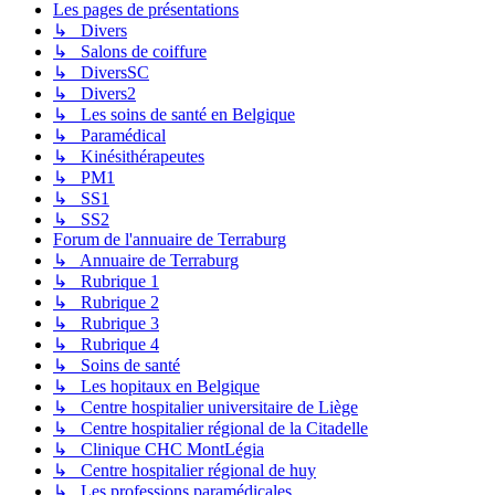
Les pages de présentations
↳ Divers
↳ Salons de coiffure
↳ DiversSC
↳ Divers2
↳ Les soins de santé en Belgique
↳ Paramédical
↳ Kinésithérapeutes
↳ PM1
↳ SS1
↳ SS2
Forum de l'annuaire de Terraburg
↳ Annuaire de Terraburg
↳ Rubrique 1
↳ Rubrique 2
↳ Rubrique 3
↳ Rubrique 4
↳ Soins de santé
↳ Les hopitaux en Belgique
↳ Centre hospitalier universitaire de Liège
↳ Centre hospitalier régional de la Citadelle
↳ Clinique CHC MontLégia
↳ Centre hospitalier régional de huy
↳ Les professions paramédicales