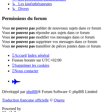
↳ Les kinésithérapeutes
↳ Divers
Permissions du forum
Vous
ne pouvez pas
publier de nouveaux sujets dans ce forum
Vous
ne pouvez pas
répondre aux sujets dans ce forum
Vous
ne pouvez pas
modifier vos messages dans ce forum
Vous
ne pouvez pas
supprimer vos messages dans ce forum
Vous
ne pouvez pas
transférer de pièces jointes dans ce forum
Accueil
Index général
Fuseau horaire sur
UTC+02:00
Supprimer les cookies
Nous contacter
Pardus.at
(S’ouvre
Développé par
phpBB
® Forum Software © phpBB Limited
dans
Traduction française officielle
©
Qiaeru
un
Powered by