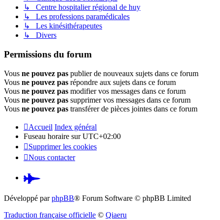
↳ Centre hospitalier régional de huy
↳ Les professions paramédicales
↳ Les kinésithérapeutes
↳ Divers
Permissions du forum
Vous
ne pouvez pas
publier de nouveaux sujets dans ce forum
Vous
ne pouvez pas
répondre aux sujets dans ce forum
Vous
ne pouvez pas
modifier vos messages dans ce forum
Vous
ne pouvez pas
supprimer vos messages dans ce forum
Vous
ne pouvez pas
transférer de pièces jointes dans ce forum
Accueil
Index général
Fuseau horaire sur
UTC+02:00
Supprimer les cookies
Nous contacter
Pardus.at
(S’ouvre
Développé par
phpBB
® Forum Software © phpBB Limited
dans
Traduction française officielle
©
Qiaeru