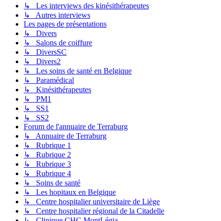
↳ Les interviews des kinésithérapeutes
↳ Autres interviews
Les pages de présentations
↳ Divers
↳ Salons de coiffure
↳ DiversSC
↳ Divers2
↳ Les soins de santé en Belgique
↳ Paramédical
↳ Kinésithérapeutes
↳ PM1
↳ SS1
↳ SS2
Forum de l'annuaire de Terraburg
↳ Annuaire de Terraburg
↳ Rubrique 1
↳ Rubrique 2
↳ Rubrique 3
↳ Rubrique 4
↳ Soins de santé
↳ Les hopitaux en Belgique
↳ Centre hospitalier universitaire de Liège
↳ Centre hospitalier régional de la Citadelle
↳ Clinique CHC MontLégia