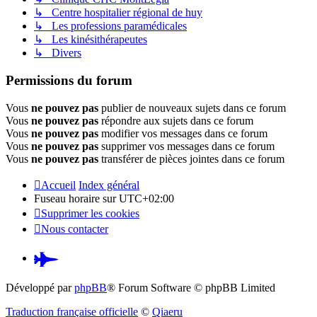
↳ Centre hospitalier régional de huy
↳ Les professions paramédicales
↳ Les kinésithérapeutes
↳ Divers
Permissions du forum
Vous
ne pouvez pas
publier de nouveaux sujets dans ce forum
Vous
ne pouvez pas
répondre aux sujets dans ce forum
Vous
ne pouvez pas
modifier vos messages dans ce forum
Vous
ne pouvez pas
supprimer vos messages dans ce forum
Vous
ne pouvez pas
transférer de pièces jointes dans ce forum
Accueil
Index général
Fuseau horaire sur
UTC+02:00
Supprimer les cookies
Nous contacter
Pardus.at
(S’ouvre
Développé par
phpBB
® Forum Software © phpBB Limited
dans
Traduction française officielle
©
Qiaeru