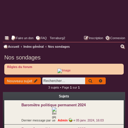
Faire un don
FAQ
Terraburg2
Inscription
Connexion
Pages web de Terraburg
R
Accueil
Index général
Nos sondages
e
Nos sondages
c
Règles du forum
h
e
Rechercher
Recherche av
Nouveau sujet
r
3 sujets • Page
1
sur
1
c
h
Sujets
e
Baromètre politique permanent 2024
r
Dernier message par
Admin
«
05 janv. 2024, 16:03