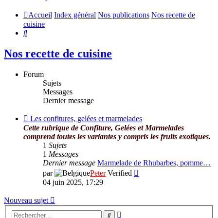
Accueil
Index général
Nos publications
Nos recette de
cuisine
Rechercher
Nos recette de cuisine
Forum
Sujets
Messages
Dernier message
Flux
Les confitures, gelées et marmelades
-
Cette rubrique de Confiture, Gelées et Marmelades
Les
comprend toutes les variantes y compris les fruits exotiques.
confitures,
1
Sujets
gelées
1
Messages
et
Dernier message
Marmelade de Rhubarbes, pomme…
marmelades
Consulter
par
Peter
Verified
le
04 juin 2025, 17:29
dernier
message
Nouveau sujet
Recherche
Rechercher