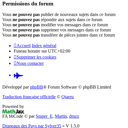
Permissions du forum
Vous
ne pouvez pas
publier de nouveaux sujets dans ce forum
Vous
ne pouvez pas
répondre aux sujets dans ce forum
Vous
ne pouvez pas
modifier vos messages dans ce forum
Vous
ne pouvez pas
supprimer vos messages dans ce forum
Vous
ne pouvez pas
transférer de pièces jointes dans ce forum
Accueil
Index général
Fuseau horaire sur
UTC+02:00
Supprimer les cookies
Nous contacter
Pardus.at
(S’ouvre
Développé par
phpBB
® Forum Software © phpBB Limited
dans
Traduction française officielle
©
Qiaeru
un
Powered by
nouvel
FA bbCode ©
par
Sniper_E
,
Martin
,
dmzx
onglet)
Drapeaux des Pays par Sylver35
» V 1.5.0