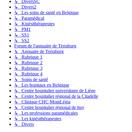
↳ DiversSC
↳ Divers2
↳ Les soins de santé en Belgique
↳ Paramédical
↳ Kinésithérapeutes
↳ PM1
↳ SS1
↳ SS2
Forum de l'annuaire de Terraburg
↳ Annuaire de Terraburg
↳ Rubrique 1
↳ Rubrique 2
↳ Rubrique 3
↳ Rubrique 4
↳ Soins de santé
↳ Les hopitaux en Belgique
↳ Centre hospitalier universitaire de Liège
↳ Centre hospitalier régional de la Citadelle
↳ Clinique CHC MontLégia
↳ Centre hospitalier régional de huy
↳ Les professions paramédicales
↳ Les kinésithérapeutes
↳ Divers