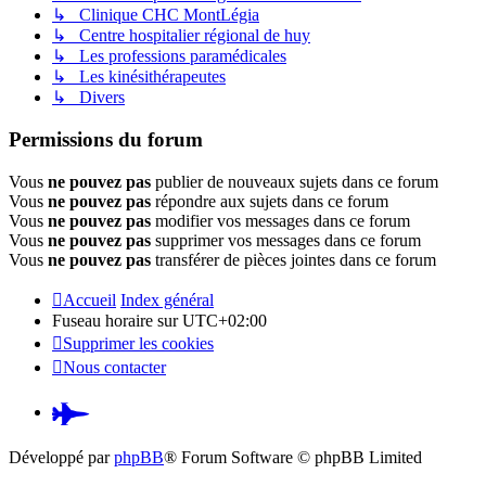
↳ Clinique CHC MontLégia
↳ Centre hospitalier régional de huy
↳ Les professions paramédicales
↳ Les kinésithérapeutes
↳ Divers
Permissions du forum
Vous
ne pouvez pas
publier de nouveaux sujets dans ce forum
Vous
ne pouvez pas
répondre aux sujets dans ce forum
Vous
ne pouvez pas
modifier vos messages dans ce forum
Vous
ne pouvez pas
supprimer vos messages dans ce forum
Vous
ne pouvez pas
transférer de pièces jointes dans ce forum
Accueil
Index général
Fuseau horaire sur
UTC+02:00
Supprimer les cookies
Nous contacter
Pardus.at
(S’ouvre
Développé par
phpBB
® Forum Software © phpBB Limited
dans