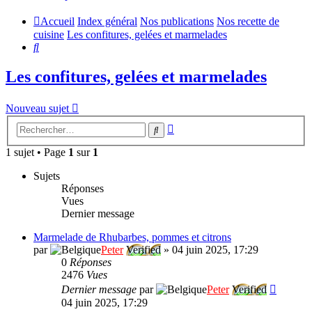
Accueil
Index général
Nos publications
Nos recette de
cuisine
Les confitures, gelées et marmelades
Rechercher
Les confitures, gelées et marmelades
Nouveau sujet
Recherche
Rechercher
avancée
1 sujet • Page
1
sur
1
Sujets
Réponses
Vues
Dernier message
Marmelade de Rhubarbes, pommes et citrons
par
Peter
Verified
»
04 juin 2025, 17:29
0
Réponses
2476
Vues
Dernier message
par
Peter
Verified
04 juin 2025, 17:29