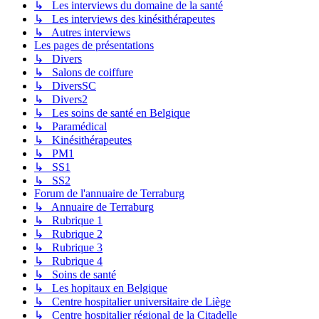
↳ Les interviews du domaine de la santé
↳ Les interviews des kinésithérapeutes
↳ Autres interviews
Les pages de présentations
↳ Divers
↳ Salons de coiffure
↳ DiversSC
↳ Divers2
↳ Les soins de santé en Belgique
↳ Paramédical
↳ Kinésithérapeutes
↳ PM1
↳ SS1
↳ SS2
Forum de l'annuaire de Terraburg
↳ Annuaire de Terraburg
↳ Rubrique 1
↳ Rubrique 2
↳ Rubrique 3
↳ Rubrique 4
↳ Soins de santé
↳ Les hopitaux en Belgique
↳ Centre hospitalier universitaire de Liège
↳ Centre hospitalier régional de la Citadelle