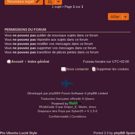
Nouveau sujet
1 sujet • Page
1
sur
1
Aller
PERMISSIONS DU FORUM
Vous
ne pouvez pas
publier de nouveaux sujets dans ce forum
Vous
ne pouvez pas
répondre aux sujets dans ce forum
Vous
ne pouvez pas
modifier vos messages dans ce forum
Vous
ne pouvez pas
supprimer vos messages dans ce forum
Vous
ne pouvez pas
transférer de pièces jointes dans ce forum
Accueil
Index général
Fuseau horaire sur
UTC+02:00
Nous contacter
Supprimer les cookies
P
Développé par
phpBB
® Forum Software © phpBB Limited
a
Traduction française officielle
©
Qiaeru
Powered by
r
FA bbCode ©
par
Sniper_E
,
Martin
,
dmzx
Drapeaux des Pays par Sylver35
» V 1.5.0
Confidentialité
|
Conditions
d
u
Pro Ubuntu Lucid Style
Ported 3.3 by
phpBB Spain