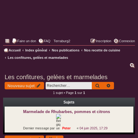
Faire un don
FAQ
Terraburg2
Inscription
Connexion
Pages web de Terraburg
Accueil
Index général
Nos publications
Nos recette de cuisine
Les confitures, gelées et marmelades
R
e
Les confitures, gelées et marmelades
c
Rechercher
Recherche av
Nouveau sujet
h
1 sujet • Page
1
sur
1
e
Sujets
r
c
Marmelade de Rhubarbes, pommes et citrons
h
e
Dernier message par
Peter
«
04 juin 2025, 17:29
r