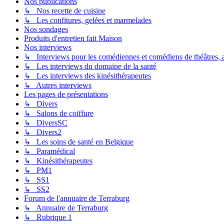
Nos publications
↳ Nos recette de cuisine
↳ Les confitures, gelées et marmelades
Nos sondages
Produits d'entretien fait Maison
Nos interviews
↳ Interviews pour les comédiennes et comédiens de théâtres, ac
↳ Les interviews du domaine de la santé
↳ Les interviews des kinésithérapeutes
↳ Autres interviews
Les pages de présentations
↳ Divers
↳ Salons de coiffure
↳ DiversSC
↳ Divers2
↳ Les soins de santé en Belgique
↳ Paramédical
↳ Kinésithérapeutes
↳ PM1
↳ SS1
↳ SS2
Forum de l'annuaire de Terraburg
↳ Annuaire de Terraburg
↳ Rubrique 1