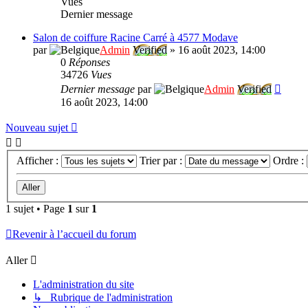
Vues
Dernier message
Salon de coiffure Racine Carré à 4577 Modave
par
Admin
Verified
»
16 août 2023, 14:00
0
Réponses
34726
Vues
Dernier message
par
Admin
Verified
16 août 2023, 14:00
Nouveau sujet
Afficher :
Trier par :
Ordre :
1 sujet • Page
1
sur
1
Revenir à l’accueil du forum
Aller
L'administration du site
↳ Rubrique de l'administration