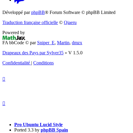
(S’ouvre
Développé par
phpBB
® Forum Software © phpBB Limited
dans
Traduction française officielle
©
Qiaeru
un
Powered by
nouvel
FA bbCode ©
par
Sniper_E
,
Martin
,
dmzx
onglet)
Drapeaux des Pays par Sylver35
» V 1.5.0
Confidentialité
|
Conditions
Pro Ubuntu Lucid Style
Ported 3.3 by
phpBB Spain