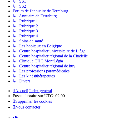
↳ SS1
↳ SS2
Forum de l'annuaire de Terraburg
↳ Annuaire de Terraburg
↳ Rubrique 1
↳ Rubrique 2
↳ Rubrique 3
↳ Rubrique 4
↳ Soins de santé
↳ Les hopitaux en Belgique
↳ Centre hospitalier universitaire de Liège
↳ Centre hospitalier régional de la Citadelle
↳ Clinique CHC MontLégia
↳ Centre hospitalier régional de huy
↳ Les professions paramédicales
↳ Les kinésithérapeutes
↳ Divers
Accueil
Index général
Fuseau horaire sur
UTC+02:00
Supprimer les cookies
Nous contacter
Pardus.at