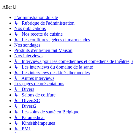
Aller
L'administration du site
↳ Rubrique de l'administration
Nos publications
↳ Nos recette de cuisine
↳ Les confitures, gelées et marmelades
Nos sondages
Produits d'entretien fait Maison
Nos interviews
↳ Interviews pour les comédiennes et comédiens de théâtres, ac
↳ Les interviews du domaine de la santé
↳ Les interviews des kinésithérapeutes
↳ Autres interviews
Les pages de présentations
↳ Divers
↳ Salons de coiffure
↳ DiversSC
↳ Divers2
↳ Les soins de santé en Belgique
↳ Paramédical
↳ Kinésithérapeutes
↳ PM1