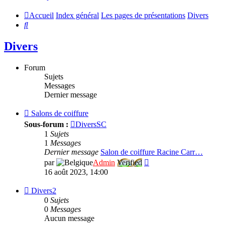
Accueil
Index général
Les pages de présentations
Divers
Rechercher
Divers
Forum
Sujets
Messages
Dernier message
Flux
Salons de coiffure
-
Sous-forum :
DiversSC
Salons
1
Sujets
de
1
Messages
coiffure
Dernier message
Salon de coiffure Racine Carr…
Consulter
par
Admin
Verified
le
16 août 2023, 14:00
dernier
message
Flux
Divers2
-
0
Sujets
Divers2
0
Messages
Aucun message